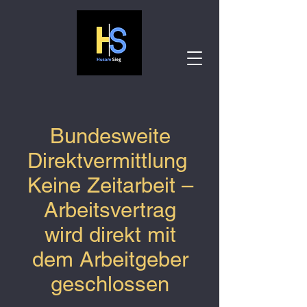
Bundesweite
Direktvermittlung
Keine Zeitarbeit –
Arbeitsvertrag
wird direkt mit
dem Arbeitgeber
geschlossen