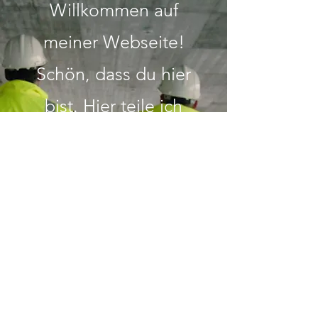
Willkommen auf
meiner Webseite!
Schön, dass du hier
bist. Hier teile ich
wertvolle Einblicke
und Erfahrungen
rund um beruflichen
Erfolg, Bildung und
Integration in
Deutschland. Lass