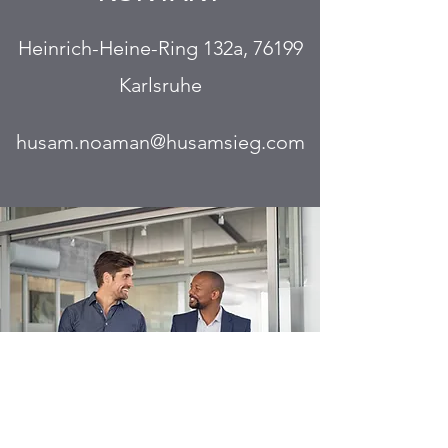
Heinrich-Heine-Ring 132a, 76199
Karlsruhe
husam.noaman@husamsieg.com