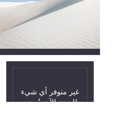
غير متوفر أي شيء
للحجز الآن. يُرجى
المراجعة قريبًا.